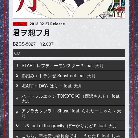
ALBUM
2013.02.27 Release
君ヲ想フ月
BZCS-5027
¥2,037
CD
START
レフティーモンスターＰ feat. 天月
1.
影踏みエトランゼ
Substreet feat. 天月
2.
‐EARTH DAY‐
はりー feat. 天月
3.
ハートフルエッジ
TOKOTOKO（西沢さんＰ） feat.
4.
天月
アブラカタブラ！
Shusui feat. らむだーじゃん × 天
5.
月
.1/6 -out of the gravity-
ぼーかりおどＰ feat. 天月
6.
こちら、幸福安心委員会です。
うたたＰ feat. しゃ
7.