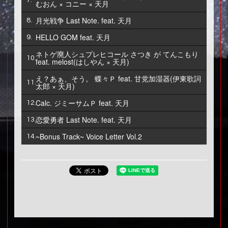
むおん × コニー × 天月
月光戦争
Last Note. feat. 天月
8.
HELLO
GOM feat. 天月
9.
ネトゲ廃人シュプレヒコール
さつき が てんこもり
10.
feat. melost(はしやん × 天月)
え？あぁ、そう。
蝶々Ｐ feat. 甘党加湿器(伊東歌詞
11.
太郎 × 天月)
Calc.
ジミーサムＰ feat. 天月
12.
恋愛勇者
Last Note. feat. 天月
13.
~Bonus Track~
Voice Letter Vol.2
14.