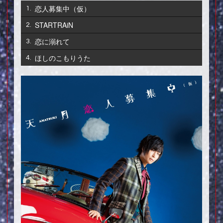
恋人募集中（仮）
1.
STARTRAiN
2.
恋に溺れて
3.
ほしのこもりうた
4.