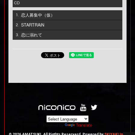
CD
恋人募集中（仮）
1.
STARTRAiN
2.
恋に溺れて
3.
Powered by
Translate
© 2026 AMATSUKI, All Rigthts Reserverd. Powered by
SKIYAKI Inc.