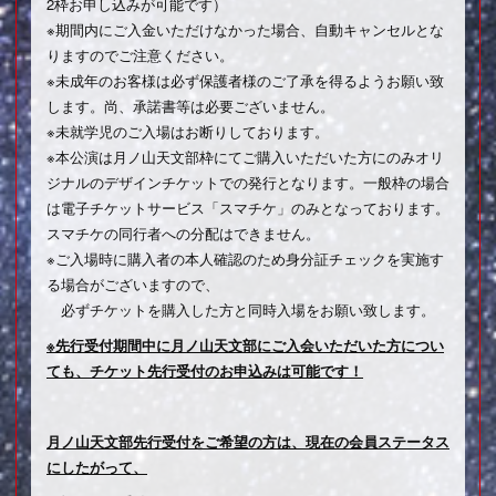
2枠お申し込みが可能です）
※期間内にご入金いただけなかった場合、自動キャンセルとな
りますのでご注意ください。
※未成年のお客様は必ず保護者様のご了承を得るようお願い致
します。尚、承諾書等は必要ございません。
※未就学児のご入場はお断りしております。
※本公演は月ノ山天文部枠にてご購入いただいた方にのみオリ
ジナルのデザインチケットでの発行となります。一般枠の場合
は電子チケットサービス「スマチケ」のみとなっております。
スマチケの同行者への分配はできません。
※ご入場時に購入者の本人確認のため身分証チェックを実施す
る場合がございますので、
必ずチケットを購入した方と同時入場をお願い致します。
※先行受付期間中に月ノ山天文部にご入会いただいた方につい
ても、チケット先行受付のお申込みは可能です！
月ノ山天文部先行受付をご希望の方は、現在の会員ステータス
にしたがって、