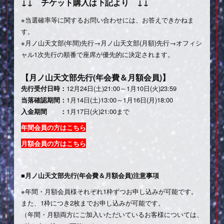
↓↓ チケット購入は下記より ↓↓
※当選確率等に関するお問い合わせには、お答えできかねま
す。
※月ノ山天文部(年間)先行→月ノ山天文部(月額)先行→オフィシ
ャル1次先行の順番で座席が優先的に決定されます。
【月ノ山天文部先行(年会費＆月額会員)】
先行受付日時：
12月24日(土)21:00～1月10日(火)23:59
当落確認期間：
1月14日(土)13:00～1月16日(月)18:00
入金期間 ：
1月17日(火)21:00まで
年間会員の方はこちら
月額会員の方はこちら
■月ノ山天文部先行(年会費＆月額会員)注意事項
※年間・月額会員様それぞれ1枠ずつお申し込みが可能です。
また、1枠につき2枚までお申し込みが可能です。
（年間・月額両方にご加入いただいているお客様については、