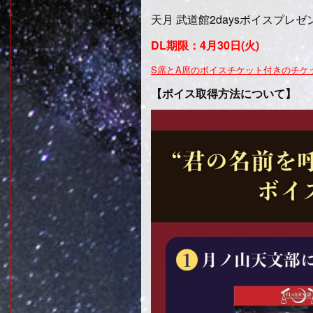
天月 武道館2daysボイスプレ
DL期限：4月30日(火)
S席とA席のボイスチケット付きのチケ
【ボイス取得方法について】