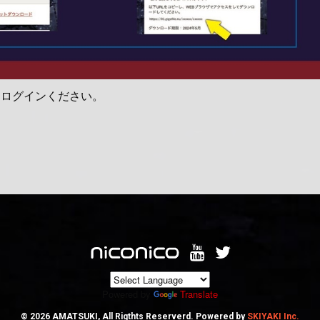
らログインください。
Powered by
Translate
© 2026 AMATSUKI, All Rigthts Reserverd. Powered by
SKIYAKI Inc.