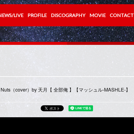
NEWS/LIVE
PROFILE
DISCOGRAPHY
MOVIE
CONTACT
reepy Nuts（cover）by 天月【 全部俺 】【マッシュル-MASHLE-】