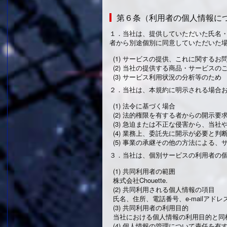
第６条（利用者の個人情報に
１．
当社は、提供していただいた氏名
者から別途個別に同意していただいた
(1) サービスの提供、これに関する
(2) 当社の提供する商品・サービス
(3) サービス利用状況の分析等のため
２．
当社は、本規約に明示される場合
(1) 法令に基づく場合
(2) 法的権限を有する者からの開示要
(3) 急迫または不正な侵害から、当
(4) 業務上、委託先に開示が必要と判
(5) 事業の承継その他の方法による
３．
当社は、個別サービスの利用者の
(1) 共同利用者の範囲
株式会社Chouette.
(2) 共同利用される個人情報の項目
氏名、住所、電話番号、e-mailア
(3) 共同利用者の利用目的
当社における個人情報の利用目的と同
(4) 個人情報の管理について責任を有