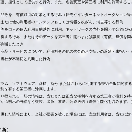
貸与、譲渡、担保として提供する行為。また、名義変更や第三者に利用を許可する
した物品等を、有償取引の対象とする行為（転売やインターネットオークション
は情報または他の利用者のコンテンツもしくは情報を改ざん、消去等する行為
著作物等を自らの個人利用目的以外に利用、ネットワークの内外を問わず公衆に
正に取得する行為、またはそのデータを第三者に開示または譲渡（有償、無償を
が判断したとき
された商品・サービスについて、利用料その他の代金のお支払いの遅延・未払い
み、当社が不適切と判断した行為
ラム、ソフトウェア、商標、商号 またはこれらに付随する技術全般に関す
権利を有する第三者に帰属します。
より得られる一切の情報は、当社または正当な権利を有する第三者が権利を持
前かつ明示の許諾なく複製、出版、放送、公衆送信（送信可能化を含みます。
。
提供した情報により、当社が損害を被った場合には、当該利用者は、当社に対
中断）