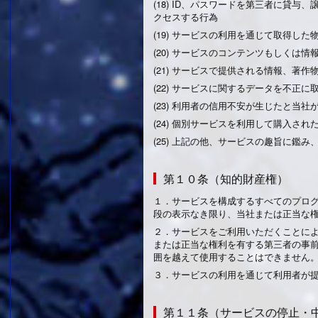
(18) ID、パスワードを第三者に
クセスする行為
(19) サービスの利用を通じて取得
(20) サービスのコンテンツもしく
(21) サービスで提供される情報、
(22) サービスに関するデータを不
(23) 利用者の信用不安が生じたと当社
(24) 個別サービスを利用して購入
(25) 上記の他、サービスの趣旨に鑑
第１０条（知的財産権）
１．
サービスを構成するすべてのプログ
段の表示なき限り、当社または正当な
２．
サービスをご利用いただくことに
または正当な権利を有する第三者の事
囲を越えて使用することはできません
３．
サービスの利用を通じて利用者が
第１１条（サービスの停止・