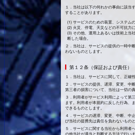
１．
当社は以下の何れかの事由に該当
することがあります。
(1) サービスのための装置、システ
(2) 火災、停電、天災などの不可抗
(3) その他、運用上あるいは技術
断した場合。
２．
当社は、サービスの提供の一時中
わないものとします。
第１２条（保証および責任）
１．
当社は、サービスに関して、正確
２．
サービスの提供、遅滞、変更、中
第三者の損害について、当社は一切の
３．
利用者がサービス利用によって第
ます。利用者が本規約に反した行為、
できるものとします。
４．
サービスの遅滞、変更、中断、中
び当社の提携先は責任を負わないもの
５．
サービスに関する当社から利用者
の他当社が適当と判断する方法で行い