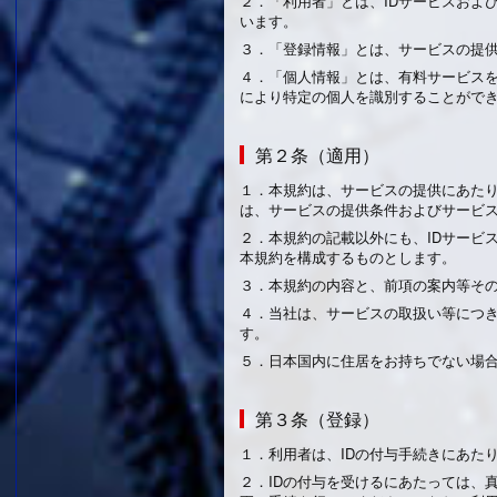
２．
「利用者」とは、IDサービスおよ
います。
３．
「登録情報」とは、サービスの提
４．
「個人情報」とは、有料サービス
により特定の個人を識別することがで
第２条（適用）
１．
本規約は、サービスの提供にあた
は、サービスの提供条件およびサービ
２．
本規約の記載以外にも、IDサービ
本規約を構成するものとします。
３．
本規約の内容と、前項の案内等そ
４．
当社は、サービスの取扱い等につ
す。
５．
日本国内に住居をお持ちでない場
第３条（登録）
１．
利用者は、IDの付与手続きにあた
２．
IDの付与を受けるにあたっては、