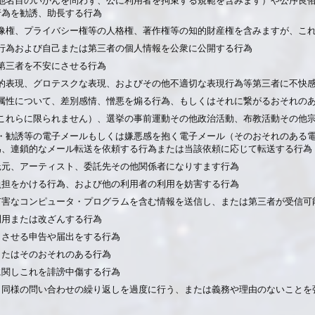
行為を勧誘、助長する行為
（肖像権、プライバシー権等の人格権、著作権等の知的財産権を含みますが、こ
する行為および自己または第三者の個人情報を公衆に公開する行為
他第三者を不安にさせる行為
暴力的表現、グロテスクな表現、およびその他不適切な表現行為等第三者に不快
他の属性について、差別感情、憎悪を煽る行為、もしくはそれに繋がるおそれの
が、これらに限られません）、選挙の事前運動その他政治活動、布教活動その他
宣伝・勧誘等の電子メールもしくは嫌悪感を抱く電子メール（そのおそれのある
為、連鎖的なメール転送を依頼する行為または当該依頼に応じて転送する行為
委託元、アーティスト、委託先その他関係者になりすます行為
な負担をかける行為、および他の利用者の利用を妨害する行為
他の有害なコンピュータ・プログラムを含む情報を送信し、または第三者が受信
に利用または改ざんする行為
生じさせる申告や届出をする行為
、またはそのおそれのある行為
等に関しこれを誹謗中傷する行為
により同様の問い合わせの繰り返しを過度に行う、または義務や理由のないこと