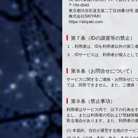
〒150-0043
東京都渋谷区道玄坂二丁目25番12号 道玄坂通 
株式会社SKIYAKI
https://skiyaki.com
第７条（IDの譲渡等の禁止）
１．
利用者は、IDを利用者以外の第三
２．
IDサービスは、利用者が個人とし
第８条（お問合せについて）
サービスに関するご連絡・お問合せに
ては、回答できません。また、ご連絡
第９条（禁止事項）
利用者はサービス内で、以下の行為をす
止し、または利用者のIDおよび登録情
取る場合があります。また、利用者の
(1) 本規約、当社が運営する他のサ
(2) 法令（法律・条約・政令・条例