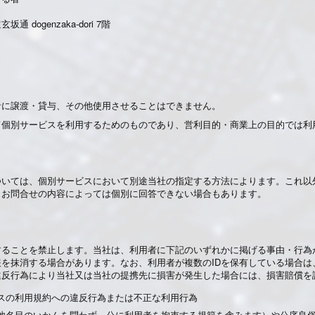
dogenzaka-dori 7階
者に譲渡・貸与、その他使用させることはできません。
て個別サービスを利用するためのものであり、営利目的・商業上の目的では利
ついては、個別サービスにおいて別途当社の指定する方法によります。これ以
・お問合せの内容によっては個別に回答できない場合もあります。
ることを禁止します。当社は、利用者に下記のいずれかに掲げる事由・行為が
報を抹消する場合があります。なお、利用者が複数のIDを保有している場合は
違反行為により当社又は当社の提携先に損害が発生した場合には、損害賠償を
ービスの利用規約への違反行為または不正な利用行為
その他名目のいかんを問わず、公に利用者を拘束する規範を含みます）や公序良