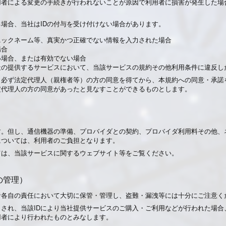
用者による変更の手続きが行われないことが原因で利用者に損害が発生した場
場合、当社はIDの付与を受け付けない場合があります。
やニックネーム等、真実かつ正確でない情報を入力された場合
場合
ない場合、または有効でない場合
当社の提供するサービスにおいて、当該サービスの規約その他利用条件に違反
必ず法定代理人（親権者等）の方の同意を得てから、本規約への同意・承諾
定代理人の方の同意があったと見なすことができるものとします。
す。但し、通信機器の準備、プロバイダとの契約、プロバイダ利用料その他、
については、利用者のご負担となります。
ては、当該サービスに関するウェブサイト等をご覧ください。
の管理）
者各自の責任において大切に保管・管理し、盗難・漏洩等には十分にご注意く
力され、当該IDにより当社提供サービスのご購入・ご利用などが行われた場
用者により行われたものとみなします。