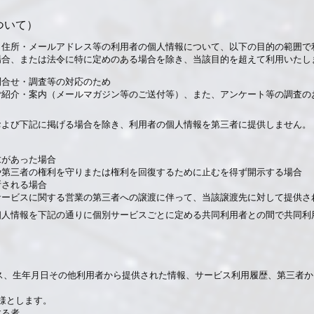
ついて）
・住所・メールアドレス等の利用者の個人情報について、以下の目的の範囲で
場合、または法令に特に定めのある場合を除き、当該目的を超えて利用いたし
お問合せ・調査等の対応のため
のご紹介・案内（メールマガジン等のご送付等）、また、アンケート等の調査の
および下記に掲げる場合を除き、利用者の個人情報を第三者に提供しません。
求があった場合
社や第三者の権利を守りまたは権利を回復するために止むを得ず開示する場合
断される場合
、サービスに関する営業の第三者への譲渡に伴って、当該譲渡先に対して提供さ
個人情報を下記の通りに個別サービスごとに定める共同利用者との間で共同利
ドレス、生年月日その他利用者から提供された情報、サービス利用履歴、第三者
様とします。
する者