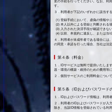
更の手続を行ってください。なお、利
す。
３．
利用者が下記のいずれかに該当する
(1) 登録手続において、虚偽の情報
(2) 本人以外による登録と判断される
(3) 入力された決済手段が確認でき
(4) 以前、本規約に違反し、または
４．
利用者が未成年者である場合には、
の同意・承諾を行った場合、当社は法
第４条（料金）
１．
IDサービスは無料で提供いたしま
器・環境の構築・維持のための費用等
２．
個別サービスのご利用料金につい
第５条（IDおよびパスワード
１．
IDおよびパスワード情報は、利用
２．
利用者のIDおよびパスワードが入
除き、当該ID情報を登録されている利