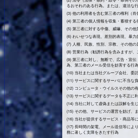
るおそれのある行為。または、違法な
(3) 他の利用者を含む第三者の権利
(4) 第三者の個人情報を収集・蓄積
(5) 第三者に対する中傷、威嚇、その
(6) わいせつな表現、差別的表現、
(7) 人種、民族、性別、宗教、その
(8) 営業行為（勧誘行為を含みます
(9) 第三者に対し、無断で、広告・
為、第三者のメール受信を妨害する行
(10) 当社または当社グループ会社、
(11) サービスに関するサーバに不当
(12) コンピュータ・ウイルスその
(13) サービスに関するデータを不正
(14) 当社に対して虚偽または誤解を
(15) その他、サービスの運営を妨げ
(16) 当社が提供するサービス・商品
(17) 長時間の架電、メール送信等
務に著しく支障をきたす行為