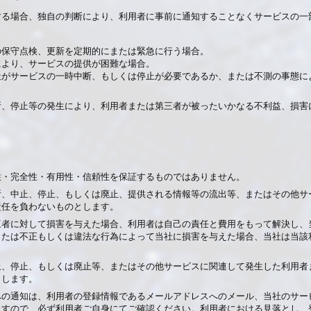
する場合、独自の判断により、利用者に事前に通知することなくサービスの一
ムの保守点検、更新を定期的にまたは緊急に行う場合。
力により、サービスの提供が困難な場合。
上当社がサービスの一時中断、もしくは停止が必要であるか、または不測の事態
断、停止等の発生により、利用者または第三者が被ったいかなる不利益、損害
性・完全性・有用性・信頼性を保証するものではありません。
断、中止、停止、もしくは廃止、提供される情報等の流出等、またはその他サ
責任を負わないものとします。
三者に対して損害を与えた場合、利用者は自己の責任と費用をもって解決し、
または不正もしくは違法な行為によって当社に損害を与えた場合、当社は当該
止、停止、もしくは廃止等、またはその他サービスに関連して発生した利用者
とします。
への通知は、利用者の登録情報であるメールアドレスへのメール、当社のサー
ますので、必ず利用者ご自身にてご確認ください。利用者における見落とし、