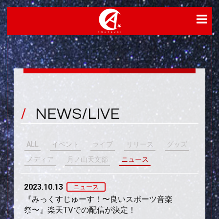
NEWS/LIVE
ALL
イベント
ライブ
リリース
グッズ
メディア
月ノ山天文部
ニュース
2023.10.13
ニュース
『みっくすじゅーす！〜良いスポーツ音楽
祭〜』楽天TVでの配信が決定！